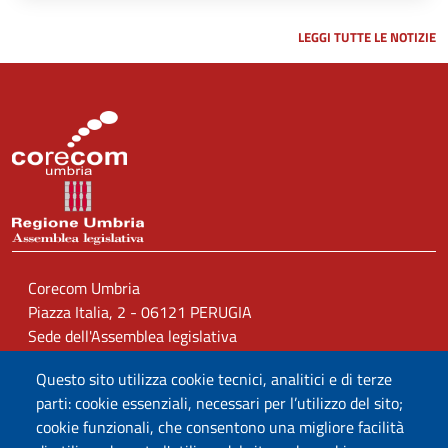
LEGGI TUTTE LE NOTIZIE
Corecom Umbria
Piazza Italia, 2 - 06121 PERUGIA
Sede dell'Assemblea legislativa
Questo sito utilizza cookie tecnici, analitici e di terze
Caselle PEC
parti: cookie essenziali, necessari per l’utilizzo del sito;
corecom.umbria.contenzioso@arubapec.it
cookie funzionali, che consentono una migliore facilità
cons.reg.umbria@arubapec.it