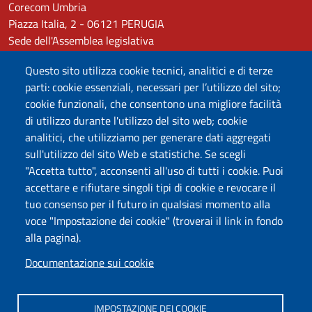
Corecom Umbria
Piazza Italia, 2 - 06121 PERUGIA
Sede dell'Assemblea legislativa
Questo sito utilizza cookie tecnici, analitici e di terze
Caselle PEC
parti: cookie essenziali, necessari per l’utilizzo del sito;
corecom.umbria.contenzioso@arubapec.it
cookie funzionali, che consentono una migliore facilità
cons.reg.umbria@arubapec.it
di utilizzo durante l'utilizzo del sito web; cookie
analitici, che utilizziamo per generare dati aggregati
Vi invitiamo ad utilizzare la seguente mail per segnalare
sull'utilizzo del sito Web e statistiche. Se scegli
pagine o sezioni non accessibili, in modo da fornirvi un
"Accetta tutto", acconsenti all'uso di tutti i cookie. Puoi
contenuto alternativo e correggere gli errori:
accettare e rifiutare singoli tipi di cookie e revocare il
comunicazione@alumbria.it
tuo consenso per il futuro in qualsiasi momento alla
voce "Impostazione dei cookie" (troverai il link in fondo
Useful links section
Small prints
alla pagina).
Mappa
Documentazione sui cookie
Privacy
IMPOSTAZIONE DEI COOKIE