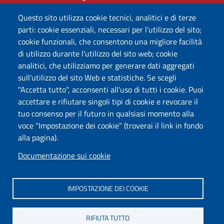
Questo sito utilizza cookie tecnici, analitici e di terze
Caselle PEC
parti: cookie essenziali, necessari per l’utilizzo del sito;
corecom.umbria.contenzioso@arubapec.it
cookie funzionali, che consentono una migliore facilità
cons.reg.umbria@arubapec.it
di utilizzo durante l'utilizzo del sito web; cookie
analitici, che utilizziamo per generare dati aggregati
Vi invitiamo ad utilizzare la seguente mail per segnalare
sull'utilizzo del sito Web e statistiche. Se scegli
pagine o sezioni non accessibili, in modo da fornirvi un
"Accetta tutto", acconsenti all'uso di tutti i cookie. Puoi
contenuto alternativo e correggere gli errori:
accettare e rifiutare singoli tipi di cookie e revocare il
comunicazione@alumbria.it
tuo consenso per il futuro in qualsiasi momento alla
voce "Impostazione dei cookie" (troverai il link in fondo
Useful links section
alla pagina).
Small prints
Mappa
Documentazione sui cookie
Privacy
IMPOSTAZIONE DEI COOKIE
Impostazione dei cookie
Informativa Cookies
RIFIUTA TUTTO