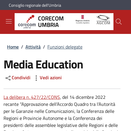
Salta al contenuto principale
Skip to footer content
Consiglio regionale dell'Umbria
CORECOM
UMBRIA
Briciole di pane
Home
/
Attività
/
Funzioni delegate
Media Education
Condividi
Vedi azioni
La delibera n. 427/22/CONS
, del 14 dicembre 2022
recante “Approvazione dell’Accordo Quadro tra l’Autorità
per le Garanzie nelle Comunicazioni, la Conferenza delle
Regioni e Provincie Autonome e la Conferenza dei
presidenti delle assemblee legislative delle Regioni e delle